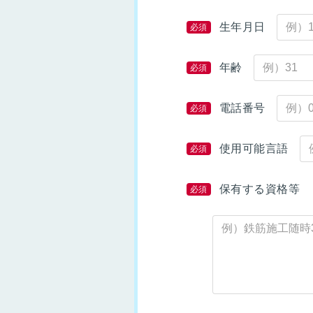
生年月日
必須
年齢
必須
電話番号
必須
使用可能言語
必須
保有する資格等
必須