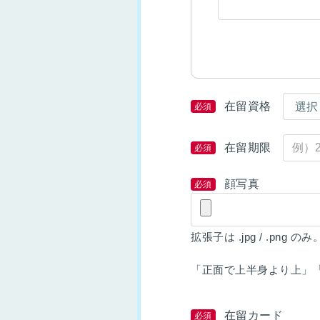
在留資格
必須
在留期限
必須
顔写真
必須
拡張子は .jpg / .png のみ
「正面で上半身より上」
在留カード
必須