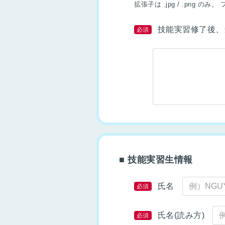
拡張子は .jpg / .png のみ。
技能実習修了後、
必須
■ 技能実習生情報
氏名
必須
氏名(読み方)
必須